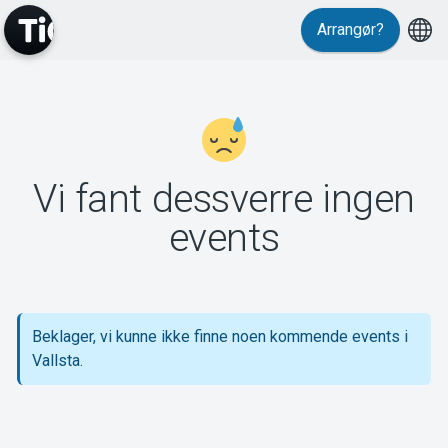
Arrangør?
MyTickster
Vi fant dessverre ingen
Support
events
Beklager, vi kunne ikke finne noen kommende events i
Om Tickster
Vallsta.