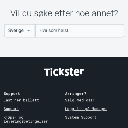
Vil du søke etter noe annet?
Angi
Select
nøkkelord
Country
Support
Arrangør?
Last ner billett
Selg med oss!
Support
Logg inn på Manager
Kjøps- og
System Support
leveringsbetingelser