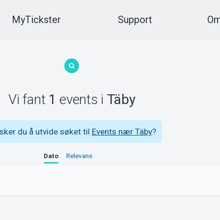
MyTickster
Support
Om
Vi fant
1
events
i
Täby
sker du å utvide søket til
Events nær Täby
?
Dato
Relevans