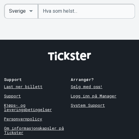
Angi
Select
nøkkelord
Country
Support
Arrangør?
Last ner billett
Selg med oss!
Support
Logg inn på Manager
Kjøps- og
System Support
leveringsbetingelser
Personvernpolicy
Om informasjonskapsler på
Tickster