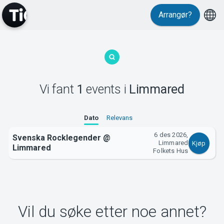
Arrangør?
MyTickster
Vi fant
1
events
i
Limmared
Support
Dato
Relevans
6 des 2026,
Svenska Rocklegender @
Limmared
Kjøp
Limmared
Folkets Hus
Om Tickster
Vil du søke etter noe annet?