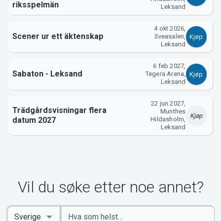
Om Tickster
riksspelmän
Leksand
4 okt 2026,
Scener ur ett äktenskap
Sveasalen,
Kjøp
Leksand
6 feb 2027,
Sabaton - Leksand
Tegera Arena,
Kjøp
Leksand
22 jun 2027,
Trädgårdsvisningar flera
Munthes
Kjøp
datum 2027
Hildasholm,
Leksand
Vil du søke etter noe annet?
Angi
Select