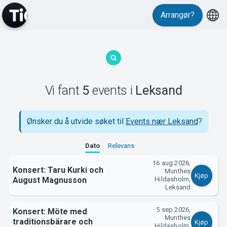
Arrangør?
MyTickster
Vi fant
5
events
i
Leksand
Ønsker du å utvide søket til
Events nær Leksand
?
Dato
Relevans
Support
16 aug 2026,
Konsert: Taru Kurki och
Munthes
Kjøp
August Magnusson
Hildasholm,
Leksand
5 sep 2026,
Konsert: Möte med
Munthes
traditionsbärare och
Kjøp
Hildasholm,