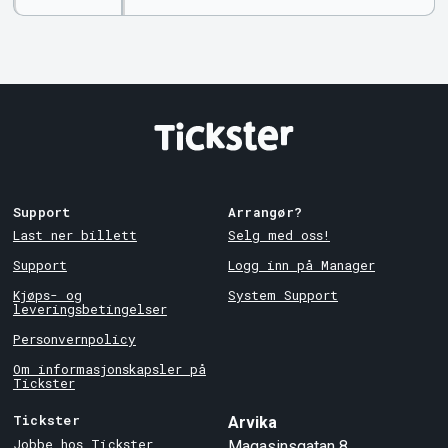
nøkkelord
Country
Support
Arrangør?
Last ner billett
Selg med oss!
Support
Logg inn på Manager
Kjøps- og
System Support
leveringsbetingelser
Personvernpolicy
Om informasjonskapsler på
Tickster
Tickster
Arvika
Jobbe hos Tickster
Magasinsgatan 8