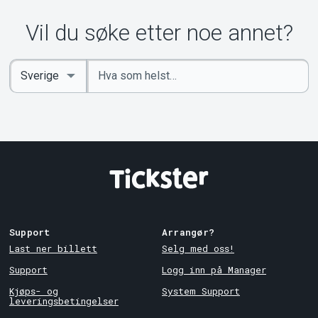
Vil du søke etter noe annet?
Angi
Select
nøkkelord
Country
Support
Arrangør?
Last ner billett
Selg med oss!
Support
Logg inn på Manager
Kjøps- og
System Support
leveringsbetingelser