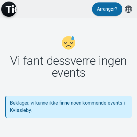
Arrangør?
MyTickster
Vi fant dessverre ingen
Support
events
Beklager, vi kunne ikke finne noen kommende events i
Om Tickster
Kvissleby.