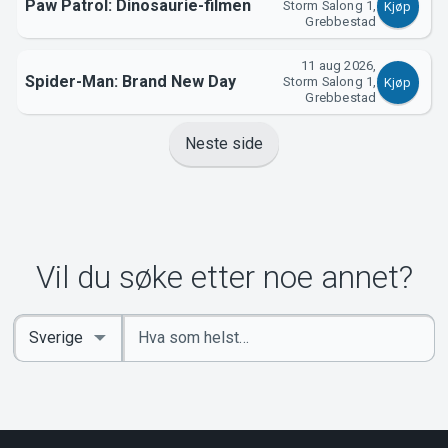
Paw Patrol: Dinosaurie-filmen
Storm Salong 1,
Kjøp
Grebbestad
11 aug 2026,
Spider-Man: Brand New Day
Storm Salong 1,
Kjøp
Grebbestad
Neste side
Vil du søke etter noe annet?
Angi
Select
nøkkelord
Country