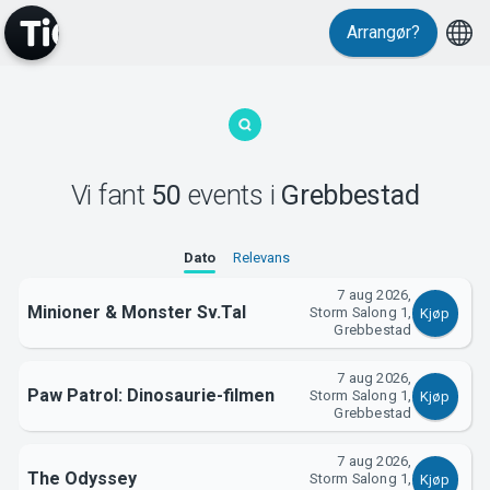
Events
Arrangør?
Vi fant
50
events
i
Grebbestad
MyTickster
Dato
Relevans
7 aug 2026,
Minioner & Monster Sv.Tal
Storm Salong 1,
Kjøp
Grebbestad
7 aug 2026,
Paw Patrol: Dinosaurie-filmen
Storm Salong 1,
Kjøp
Grebbestad
7 aug 2026,
The Odyssey
Storm Salong 1,
Kjøp