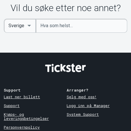
Vil du søke etter noe annet?
Angi
Select
nøkkelord
Country
Support
Arrangør?
Last ner billett
Selg med oss!
Support
Logg inn på Manager
Kjøps- og
System Support
leveringsbetingelser
Personvernpolicy