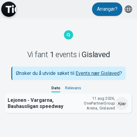
Arrangør?
MyTickster
Vi fant
1
events
i
Gislaved
Support
Ønsker du å utvide søket til
Events nær Gislaved
?
Dato
Relevans
11 aug 2026,
Lejonen - Vargarna,
OnePartnerGroup
Kjøp
Bauhausligan speedway
Om Tickster
Arena, Gislaved