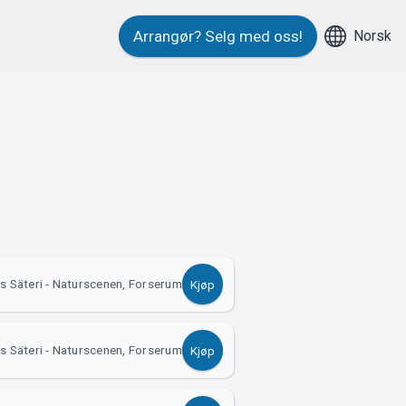
Norsk
Arrangør?
Selg med oss!
s Säteri - Naturscenen, Forserum
Kjøp
s Säteri - Naturscenen, Forserum
Kjøp