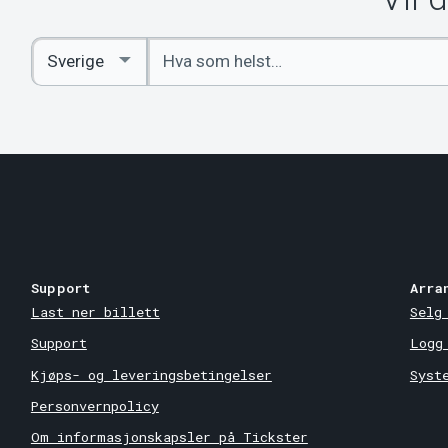
Angi
Select
nøkkelord
Country
Support
Arra
Last ner billett
Selg
Support
Logg
Kjøps- og leveringsbetingelser
Syst
Personvernpolicy
Om informasjonskapsler på Tickster