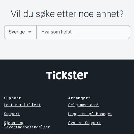
Vil du søke etter noe annet?
Angi
Select
nøkkelord
Country
Support
Arrangør?
Last ner billett
Selg med oss!
Support
Logg inn på Manager
Kjøps- og
System Support
leveringsbetingelser