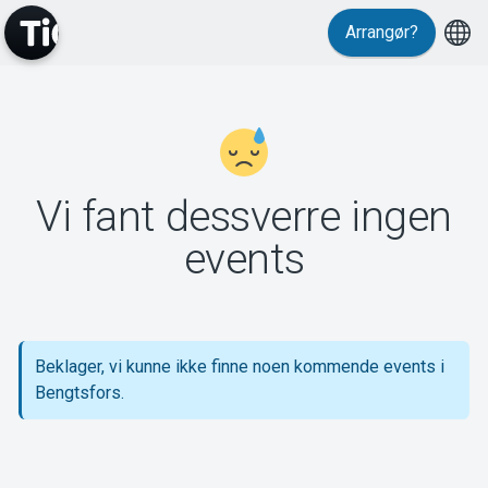
Arrangør?
MyTickster
Vi fant dessverre ingen
Support
events
Beklager, vi kunne ikke finne noen kommende events i
Om Tickster
Bengtsfors.