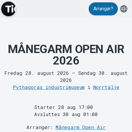
Arrangør?
Events
MÅNEGARM OPEN AIR
2026
Fredag 28. august 2026
–
Søndag 30. august
2026
Pythagoras industrimuseum
i
Norrtälje
MyTickster
Starter 28 aug 17:00
Avsluttes 30 aug 01:00
Arrangør:
Månegarm Open Air