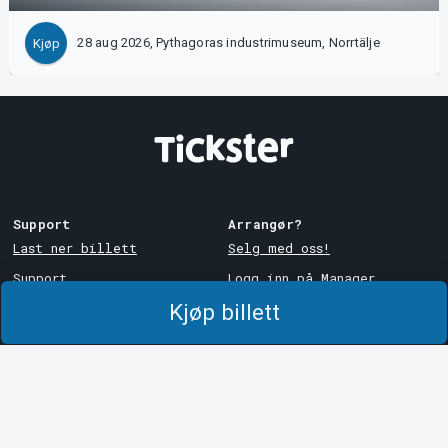
28 aug 2026, Pythagoras industrimuseum, Norrtälje
Kjøp
Support
Arrangør?
Last ner billett
Selg med oss!
Support
Logg inn på Manager
Kjøp billett
Kjøps- og
System Support
leveringsbetingelser
Personvernpolicy
Om informasjonskapsler på
Tickster
Tickster
Arvika