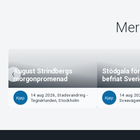
Mer
August Strindbergs
Stödgala för
morgonpromenad
befriat Sver
14 aug 2026, Stadsvandring -
14 aug 202
Kjøp
Kjøp
Tegnérlunden, Stockholm
Sveavägen