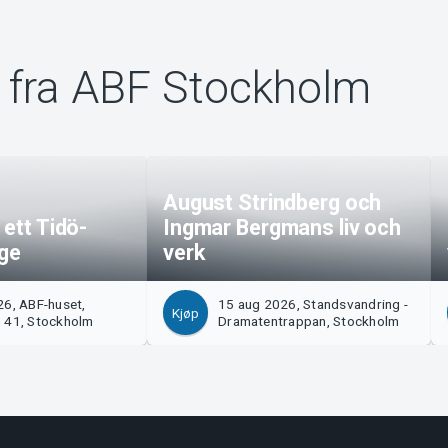
 fra ABF Stockholm
August Strindberg och
 ett Tidö-
Ingmar Bergmans liv och
ige
verk
6, ABF-huset,
15 aug 2026, Standsvandring -
Kjøp
 41, Stockholm
Dramatentrappan, Stockholm