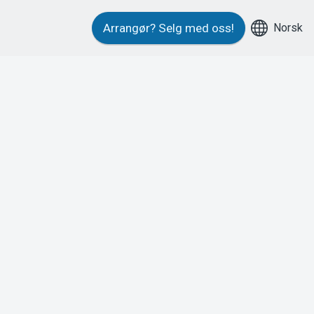
Norsk
Arrangør?
Selg med oss!