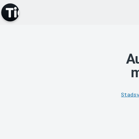
Au
m
Stads