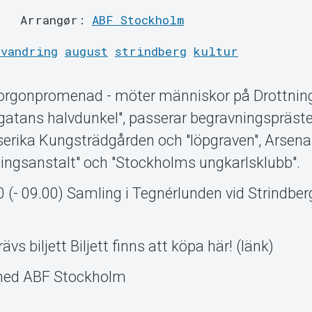
Arrangør:
ABF Stockholm
svandring
august
strindberg
kultur
 morgonpromenad - möter människor på Drottni
edsgatans halvdunkel", passerar begravningspräst
erika Kungsträdgården och "löpgraven", Arsena
ldningsanstalt" och "Stockholms ungkarlsklubb".
0 (- 09.00) Samling i Tegnérlunden vid Strindbe
rävs biljett Biljett finns att köpa här! (länk)
 med ABF Stockholm