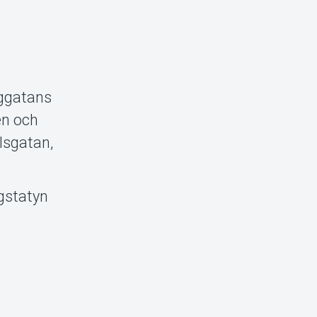
nggatans
en och
lsgatan,
rgstatyn