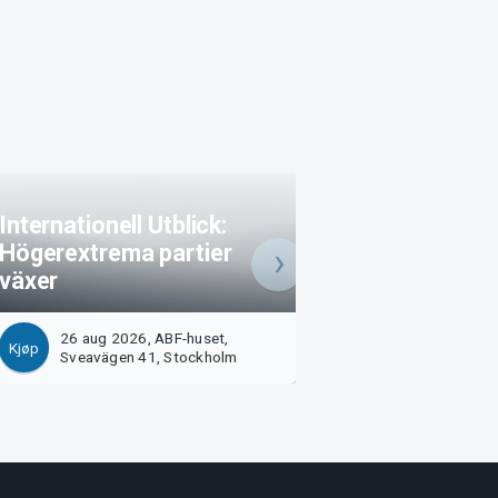
Internationell Utblick:
Högerextrema partier
Utan invandrare 
växer
Sverige!
26 aug 2026, ABF-huset,
27 aug 2026, ABF
Kjøp
Kjøp
Sveavägen 41, Stockholm
Sveavägen 41, S