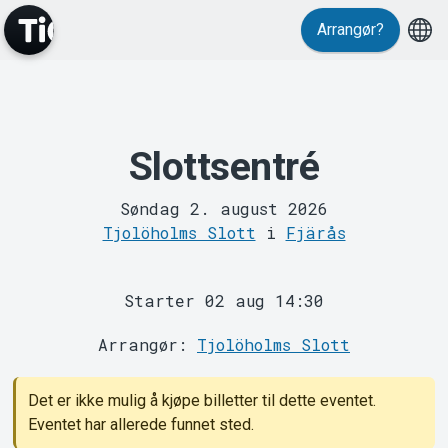
Arrangør?
Slottsentré
MyTickster
Søndag 2. august 2026
Tjolöholms Slott
i
Fjärås
Starter 02 aug 14:30
Arrangør:
Tjolöholms Slott
Support
Det er ikke mulig å kjøpe billetter til dette eventet.
Eventet har allerede funnet sted.