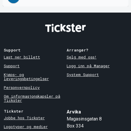
Support
Arrangør?
Last ner billett
Selg med oss!
Support
Logg inn på Manager
Kjøps- og
System Support
leveringsbetingelser
Personvernpolicy
Om informasjonskapsler på
Tickster
Tickster
Arvika
Jobbe hos Tickster
Magasinsgatan 8
Box 334
Logotyper og medier