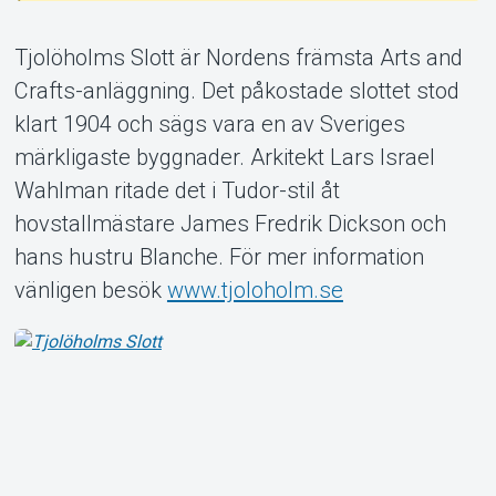
Tjolöholms Slott är Nordens främsta Arts and
Crafts-anläggning. Det påkostade slottet stod
klart 1904 och sägs vara en av Sveriges
Om Tickster
märkligaste byggnader. Arkitekt Lars Israel
Wahlman ritade det i Tudor-stil åt
hovstallmästare James Fredrik Dickson och
hans hustru Blanche. För mer information
vänligen besök
www.tjoloholm.se