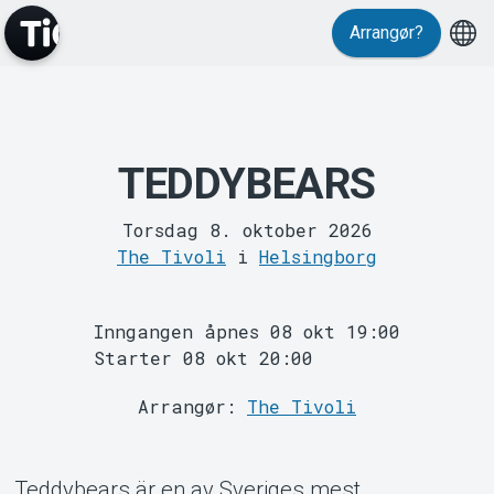
Arrangør?
Events
TEDDYBEARS
Torsdag 8. oktober 2026
The Tivoli
i
Helsingborg
Inngangen åpnes 08 okt 19:00
Starter 08 okt 20:00
Arrangør:
The Tivoli
Teddybears är en av Sveriges mest