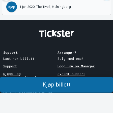
1 jan 2020, The Tivoli, Helsingborg
Kjøp
Support
Arrangør?
Last ner billett
Selg med oss!
Support
Logg inn på Manager
Kjøps- og
System Support
leveringsbetingelser
Kjøp billett
Personvernpolicy
Om informasjonskapsler på
Tickster
Tickster
Arvika
Jobbe hos Tickster
Magasinsgatan 8