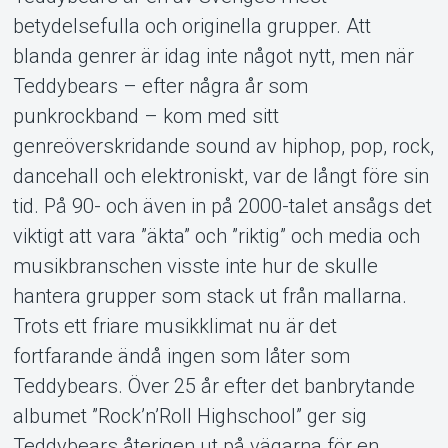
betydelsefulla och originella grupper. Att
blanda genrer är idag inte något nytt, men när
MyTickster
Teddybears – efter några år som
punkrockband – kom med sitt
genreöverskridande sound av hiphop, pop, rock,
dancehall och elektroniskt, var de långt före sin
tid. På 90- och även in på 2000-talet ansågs det
viktigt att vara ”äkta” och ”riktig” och media och
musikbranschen visste inte hur de skulle
hantera grupper som stack ut från mallarna.
Trots ett friare musikklimat nu är det
fortfarande ändå ingen som låter som
Teddybears. Över 25 år efter det banbrytande
albumet ”Rock’n’Roll Highschool” ger sig
Teddybears återigen ut på vägarna för en