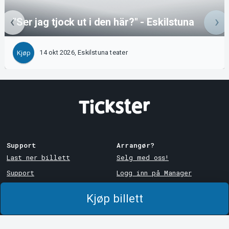
"Ser jag tjock ut i den här?" - Eskilstuna
14 okt 2026, Eskilstuna teater
Kjøp
Support
Arrangør?
Last ner billett
Selg med oss!
Support
Logg inn på Manager
Kjøps- og
System Support
leveringsbetingelser
Kjøp billett
Personvernpolicy
Om informasjonskapsler på