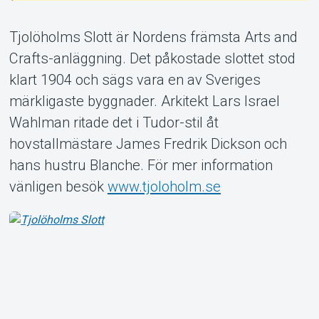
Tjolöholms Slott är Nordens främsta Arts and
Crafts-anläggning. Det påkostade slottet stod
klart 1904 och sägs vara en av Sveriges
Om Tickster
märkligaste byggnader. Arkitekt Lars Israel
Wahlman ritade det i Tudor-stil åt
hovstallmästare James Fredrik Dickson och
hans hustru Blanche. För mer information
vänligen besök
www.tjoloholm.se