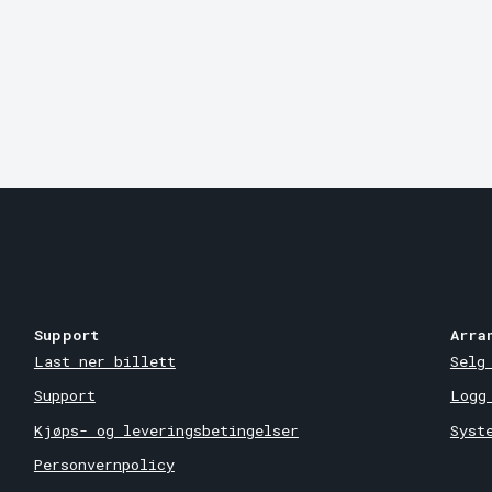
Support
Arra
Last ner billett
Selg
Support
Logg
Kjøps- og leveringsbetingelser
Syst
Personvernpolicy