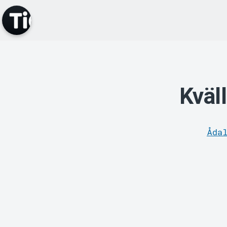
Kväl
Åda