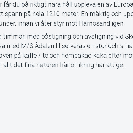
 får du på riktigt nära håll uppleva en av Europ
t spann på hela 1210 meter. En mäktig och up
under, innan vi åter styr mot Härnösand igen.
ra timmar, med påstigning och avstigning vid S
sa med M/S Ådalen III serveras en stor och sma
 även på kaffe / te och hembakad kaka efter ma
n allt det fina naturen här omkring har att ge.