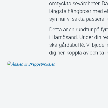
omtyckta sevärdheter. Där
längsta hängbroar med et
syn när vi sakta passerar 
Detta är en rundtur på fy
i Härnösand. Under din re
skärgårdsbuffé. Vi bjuder
dig ner, koppla av och ta i