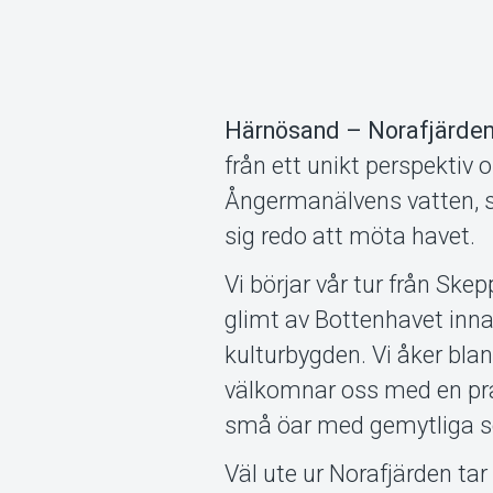
Härnösand – Norafjärden 
från ett unikt perspektiv 
Ångermanälvens vatten, s
sig redo att möta havet.
Vi börjar vår tur från Sk
glimt av Bottenhavet inna
kulturbygden. Vi åker bla
välkomnar oss med en prak
små öar med gemytliga 
Väl ute ur Norafjärden t