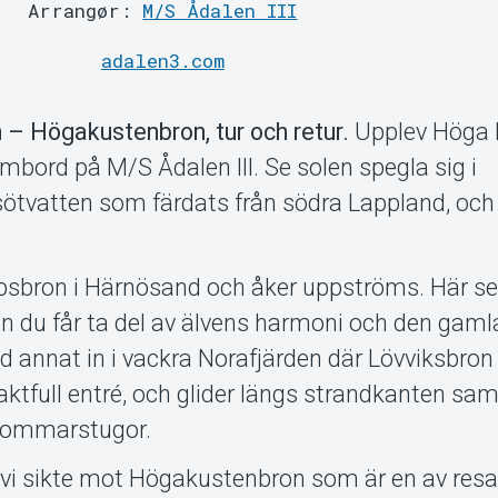
Arrangør:
M/S Ådalen III
adalen3.com
– Högakustenbron, tur och retur.
Upplev Höga 
ombord på M/S Ådalen III. Se solen spegla sig i
ötvatten som färdats från södra Lappland, och
eppsbron i Härnösand och åker uppströms. Här se
n du får ta del av älvens harmoni och den gaml
nd annat in i vackra Norafjärden där Lövviksbron
tfull entré, och glider längs strandkanten sam
sommarstugor.
ar vi sikte mot Högakustenbron som är en av re