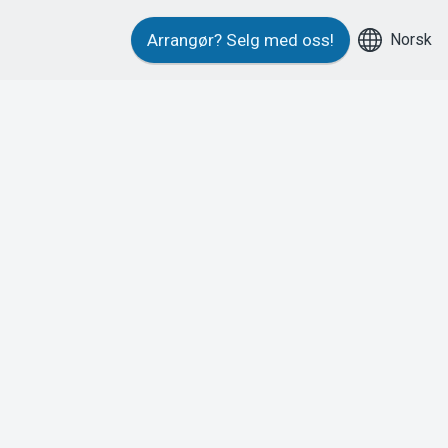
Norsk
Arrangør?
Selg med oss!