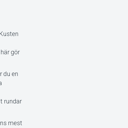
Kusten
 här gör
r du en
a
t rundar
sans mest