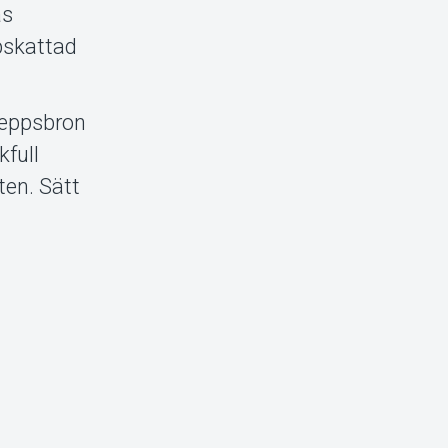
as
pskattad
keppsbron
kfull
ten. Sätt