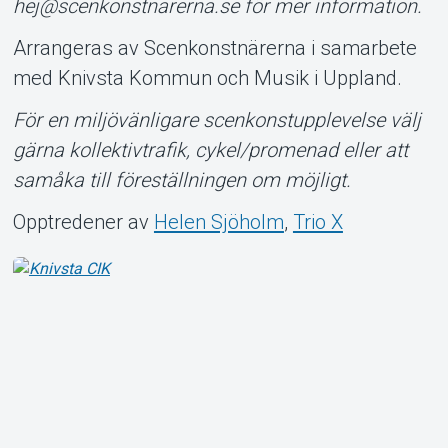
hej@scenkonstnarerna.se för mer information.
Om Tickster
Arrangeras av Scenkonstnärerna i samarbete
med Knivsta Kommun och Musik i Uppland.
För en miljövänligare scenkonstupplevelse välj
gärna kollektivtrafik, cykel/promenad eller att
samåka till föreställningen om möjligt.
Opptredener av
Helen Sjöholm
,
Trio X