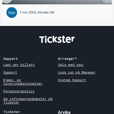
7 nov 2026, Knivsta CIK
Kjøp
Support
Arrangør?
Last ner billett
Selg med oss!
Support
Logg inn på Manager
Kjøps- og
System Support
leveringsbetingelser
Personvernpolicy
Om informasjonskapsler på
Tickster
Tickster
Arvika