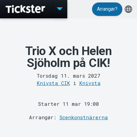
Arrangør?
Events
Trio X och Helen
Sjöholm på CIK!
Torsdag 11. mars 2027
Knivsta CIK
i
Knivsta
Starter 11 mar 19:00
Arrangør:
Scenkonstnärerna
MyTickster