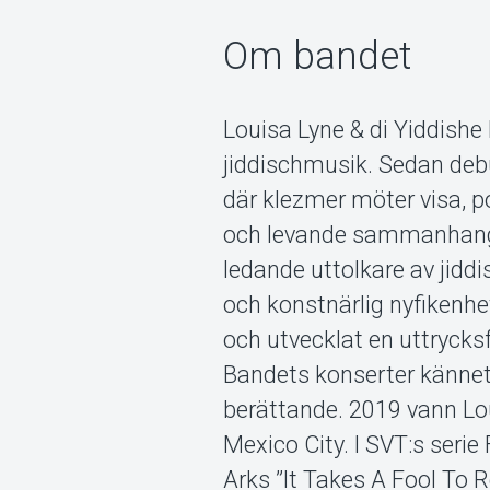
Om bandet
Louisa Lyne & di Yiddish
jiddischmusik. Sedan deb
där klezmer möter visa, po
och levande sammanhan
ledande uttolkare av jidd
och konstnärlig nyfikenhe
och utvecklat en uttrycksf
Bandets konserter kännet
berättande. 2019 vann Loui
Mexico City. I SVT:s seri
Arks ”It Takes A Fool To