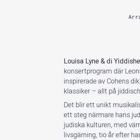
Arr
Louisa Lyne & di Yiddish
konsertprogram där Leona
inspirerade av Cohens d
klassiker – allt på jiddisch
Det blir ett unikt musikal
ett steg närmare hans ju
judiska kulturen, med vär
livsgärning, tio år efter h