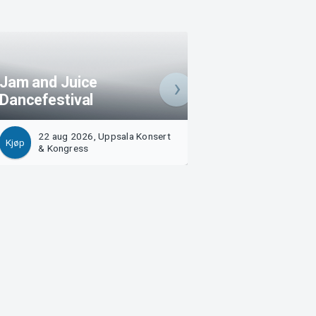
Jam and Juice
Jam and Juice
Dancefestival
Dancefestival
22 aug 2026, Uppsala Konsert
23 aug 2026, Upp
Kjøp
Kjøp
& Kongress
& Kongress
Arvika