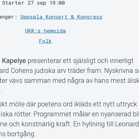
Starter 27 sep 19:00
angør:
Uppsala Konsert & Kongress
UKK:s hemsida
Folk
e Kapelye
presenterar ett själsligt och innerligt
rd Cohens judiska arv träder fram. Nyskrivna 
ikter vävs samman med några av hans mest äls
.
iskt möte där poetens ord ikläds ett nytt uttryck
diska rötter. Programmet målar en nyanserad bi
me och konstnärlig kraft. En hyllning till Leona
ans bortgång.