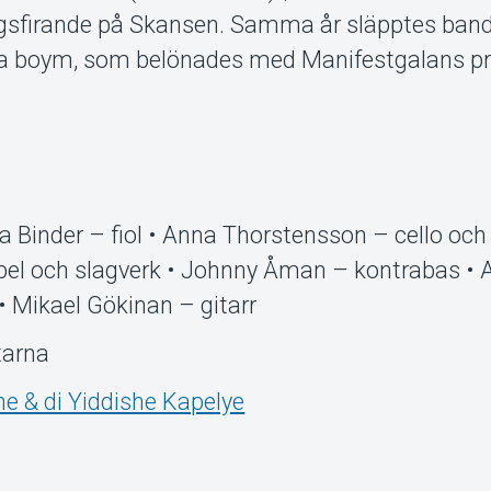
agsfirande på Skansen. Samma år släpptes ban
 a boym, som belönades med Manifestgalans pri
na Binder – fiol • Anna Thorstensson – cello och
spel och slagverk • Johnny Åman – kontrabas • 
• Mikael Gökinan – gitarr
tarna
ne & di Yiddishe Kapelye