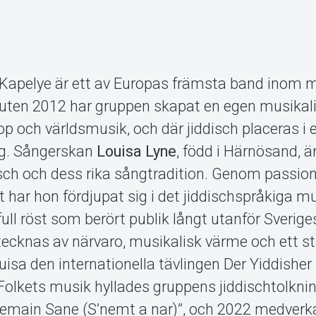
e Kapelye är ett av Europas främsta band inom
uten 2012 har gruppen skapat en egen musikali
p och världsmusik, och där jiddisch placeras i e
g. Sångerskan
Louisa Lyne
, född i Härnösand, ä
isch och dess rika sångtradition. Genom passion
t har hon fördjupat sig i det jiddischspråkiga m
ull röst som berört publik långt utanför Sverige
ecknas av närvaro, musikalisk värme och ett st
sa den internationella tävlingen Der Yiddisher I
e Folkets musik hyllades gruppens jiddischtolkni
 Remain Sane (S’nemt a nar)”, och 2022 medver