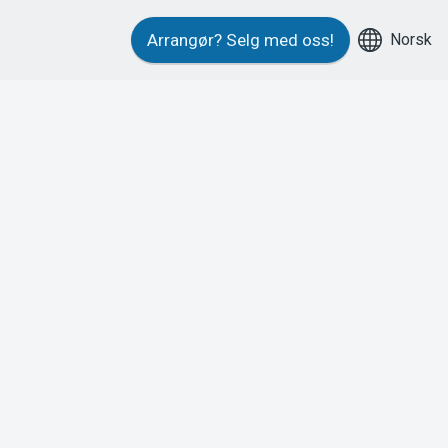
Norsk
Arrangør?
Selg med oss!