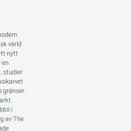
 modern
sk värld
tt nytt
r en
, studier
usikarvet
s gränser.
arkt
dol i
ng av The
kade