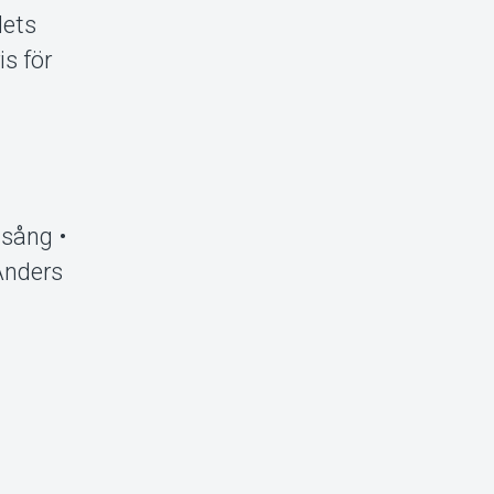
dets
s för
 sång •
Anders