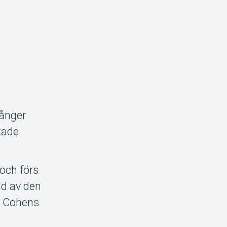
sånger
kade
 och förs
ld av den
rd Cohens