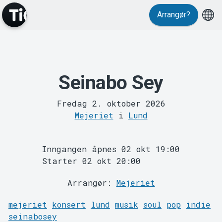
Events
Arrangør?
Seinabo Sey
Fredag 2. oktober 2026
Mejeriet
i
Lund
MyTickster
Inngangen åpnes 02 okt 19:00
Starter 02 okt 20:00
Arrangør:
Mejeriet
mejeriet
konsert
lund
musik
soul
pop
indie
seinabosey