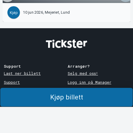
10 jun 2026, Mejeriet, Lund
Kjøp
Support
Arrangør?
Last ner billett
Selg med oss!
Support
Logg inn på Manager
Kjøps- og
System Support
leveringsbetingelser
Kjøp billett
Personvernpolicy
Om informasjonskapsler på
Tickster
Tickster
Arvika