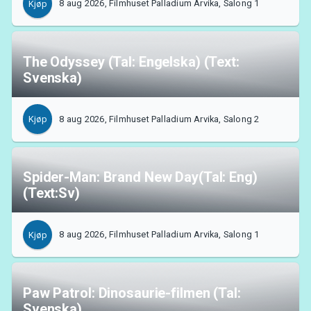
8 aug 2026, Filmhuset Palladium Arvika, Salong 1
Kjøp
The Odyssey (Tal: Engelska) (Text:
Om Tickster
Svenska)
8 aug 2026, Filmhuset Palladium Arvika, Salong 2
Kjøp
Spider-Man: Brand New Day(Tal: Eng)
(Text:Sv)
8 aug 2026, Filmhuset Palladium Arvika, Salong 1
Kjøp
Paw Patrol: Dinosaurie-filmen (Tal:
Svenska)