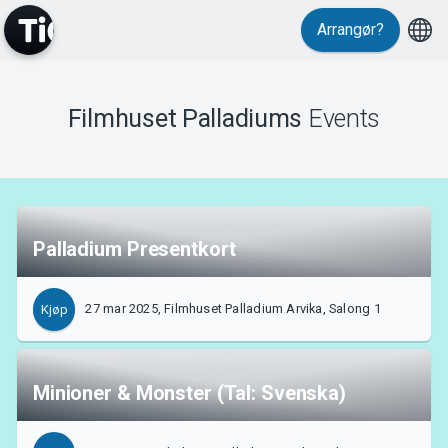
Arrangør?
Filmhuset Palladiums
Events
MyTickster
Palladium Presentkort
27 mar 2025, Filmhuset Palladium Arvika, Salong 1
Kjøp
Support
Minioner & Monster (Tal: Svenska)