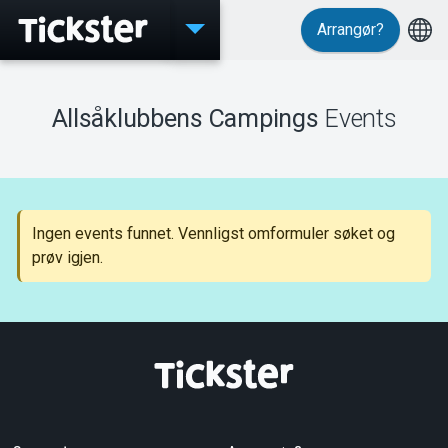
Arrangør?
Events
Allsåklubbens Campings
Events
MyTickster
Ingen events funnet. Vennligst omformuler søket og
prøv igjen.
Support
Om Tickster