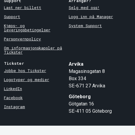
Support
Arrangør?
Last ner billett
Selg med oss!
Support
Logg inn på Manager
Kjøps- og
System Support
leveringsbetingelser
Personvernpolicy
Om informasjonskapsler på
Tickster
Tickster
Arvika
Jobbe hos Tickster
Magasinsgatan 8
Box 334
Logotyper og medier
SE-671 27
Arvika
LinkedIn
Göteborg
Facebook
Götgatan 16
Instagram
SE-411 05
Göteborg