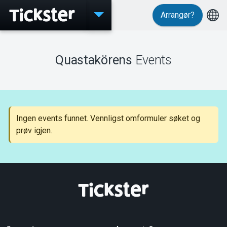
Arrangør?
Events
Quastakörens
Events
MyTickster
Ingen events funnet. Vennligst omformuler søket og
prøv igjen.
Support
Om Tickster