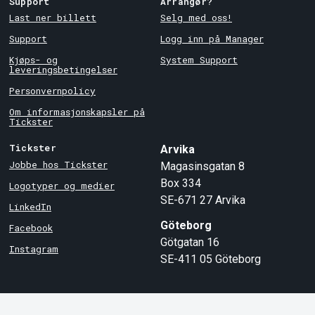
Support
Arrangør?
Last ner billett
Selg med oss!
Support
Logg inn på Manager
Kjøps- og
System Support
leveringsbetingelser
Personvernpolicy
Om informasjonskapsler på
Tickster
Tickster
Arvika
Jobbe hos Tickster
Magasinsgatan 8
Box 334
Logotyper og medier
SE-671 27
Arvika
LinkedIn
Göteborg
Facebook
Götgatan 16
Instagram
SE-411 05
Göteborg