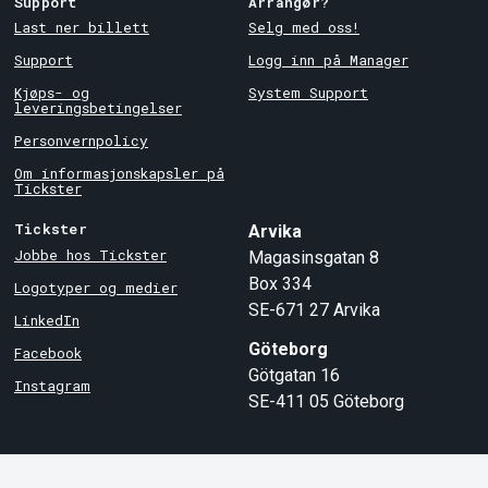
Support
Arrangør?
Last ner billett
Selg med oss!
Support
Logg inn på Manager
Kjøps- og
System Support
leveringsbetingelser
Personvernpolicy
Om informasjonskapsler på
Tickster
Tickster
Arvika
Jobbe hos Tickster
Magasinsgatan 8
Box 334
Logotyper og medier
SE-671 27
Arvika
LinkedIn
Göteborg
Facebook
Götgatan 16
Instagram
SE-411 05
Göteborg