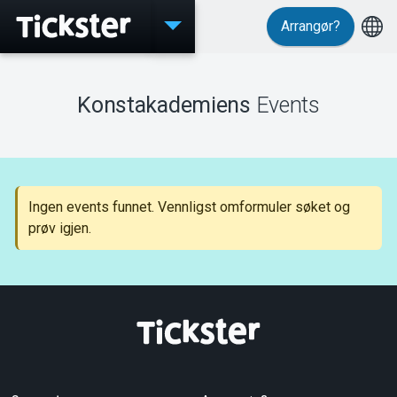
Arrangør?
Events
Konstakademiens
Events
MyTickster
Ingen events funnet. Vennligst omformuler søket og
prøv igjen.
Support
Om Tickster