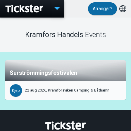
Arrangør?
Events
Kramfors Handels
Events
MyTickster
Surströmmingsfestivalen
Support
22 aug 2026, Kramforsviken Camping & Båthamn
Kjøp
Om Tickster