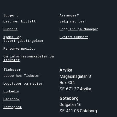
Support
Arrangør?
Last ner billett
Selg med oss!
Support
Logg inn på Manager
Kjøps- og
System Support
leveringsbetingelser
Personvernpolicy
Om informasjonskapsler på
Tickster
Tickster
Arvika
Jobbe hos Tickster
Magasinsgatan 8
Box 334
Logotyper og medier
SE-671 27
Arvika
LinkedIn
Göteborg
Facebook
Götgatan 16
Instagram
SE-411 05
Göteborg