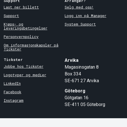
Support
Arrangør?
Last ner billett
Selg med oss!
Support
Logg inn på Manager
Kjøps- og
System Support
leveringsbetingelser
Personvernpolicy
Om informasjonskapsler på
Tickster
Tickster
Arvika
Jobbe hos Tickster
Magasinsgatan 8
Box 334
Logotyper og medier
SE-671 27
Arvika
LinkedIn
Göteborg
Facebook
Götgatan 16
Instagram
SE-411 05
Göteborg