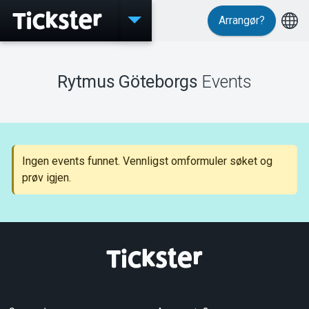
Arrangør?
Events
Rytmus Göteborgs
Events
MyTickster
Ingen events funnet. Vennligst omformuler søket og
prøv igjen.
Support
Om Tickster