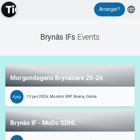
Arrangør?
Events
Brynäs IFs
Events
Morgondagens Brynäsare 25-26
13 jan 2026, Monitor ERP Arena, Gävle
Kjøp
Brynäs IF - MoDo SDHL