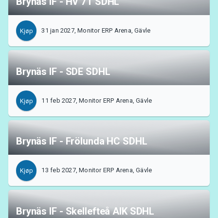
Brynäs IF - HV 71 SDHL
31 jan 2027, Monitor ERP Arena, Gävle
Kjøp
Brynäs IF - SDE SDHL
11 feb 2027, Monitor ERP Arena, Gävle
Kjøp
Brynäs IF - Frölunda HC SDHL
13 feb 2027, Monitor ERP Arena, Gävle
Kjøp
Brynäs IF - Skellefteå AIK SDHL