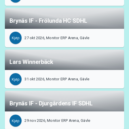
Brynäs IF - Frölunda HC SDHL
27 okt 2026, Monitor ERP Arena, Gävle
Kjøp
Lars Winnerbäck
31 okt 2026, Monitor ERP Arena, Gävle
Kjøp
Om Tickster
Brynäs IF - Djurgårdens IF SDHL
29 nov 2026, Monitor ERP Arena, Gävle
Kjøp