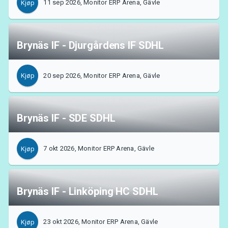
11 sep 2026, Monitor ERP Arena, Gävle
Kjøp
MyTickster
Brynäs IF - Djurgårdens IF SDHL
20 sep 2026, Monitor ERP Arena, Gävle
Kjøp
Brynäs IF - SDE SDHL
7 okt 2026, Monitor ERP Arena, Gävle
Kjøp
Brynäs IF - Linköping HC SDHL
Support
23 okt 2026, Monitor ERP Arena, Gävle
Kjøp