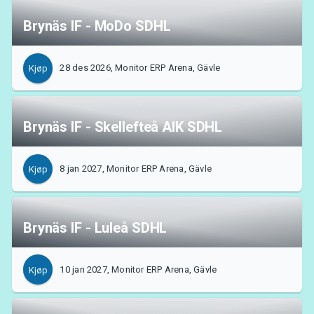
Brynäs IF - MoDo SDHL
28 des 2026, Monitor ERP Arena, Gävle
Kjøp
Brynäs IF - Skellefteå AIK SDHL
8 jan 2027, Monitor ERP Arena, Gävle
Kjøp
Brynäs IF - Luleå SDHL
10 jan 2027, Monitor ERP Arena, Gävle
Kjøp