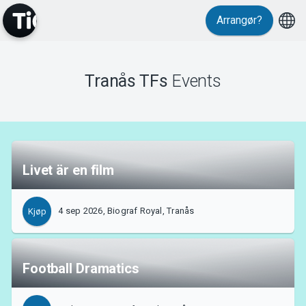
Arrangør?
MyTickster
Tranås TFs
Events
Livet är en film
Support
4 sep 2026, Biograf Royal, Tranås
Kjøp
Football Dramatics
Om Tickster