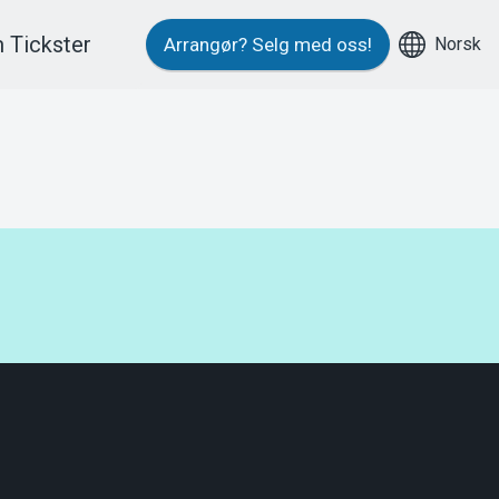
 Tickster
Norsk
Arrangør?
Selg med oss!