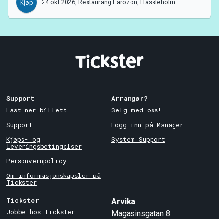
24 okt 2026, Restaurang Farozon, Hässleholm
Kjøp
Support
Arrangør?
Last ner billett
Selg med oss!
Support
Logg inn på Manager
Kjøps- og
System Support
leveringsbetingelser
Personvernpolicy
Om informasjonskapsler på
Tickster
Tickster
Arvika
Jobbe hos Tickster
Magasinsgatan 8