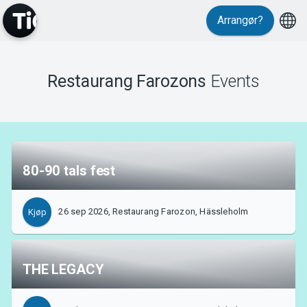
Arrangør?
MyTickster
Restaurang Farozons
Events
Support
80-90 tals fest
26 sep 2026, Restaurang Farozon, Hässleholm
Kjøp
Om Tickster
THE LEGACY