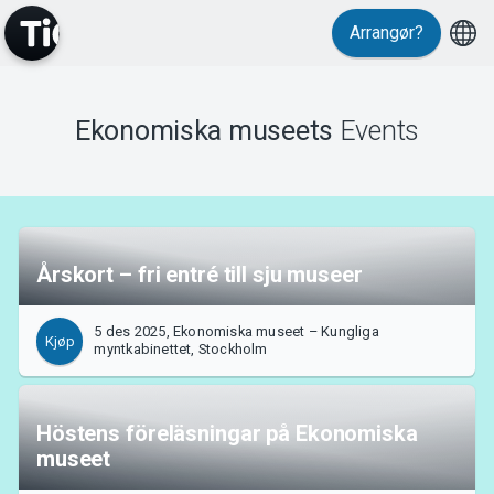
Arrangør?
MyTickster
Ekonomiska museets
Events
Support
Årskort – fri entré till sju museer
5 des 2025, Ekonomiska museet – Kungliga
Kjøp
myntkabinettet, Stockholm
Om Tickster
Höstens föreläsningar på Ekonomiska
museet