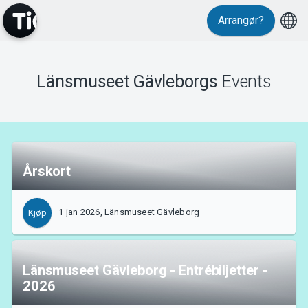
Arrangør?
Länsmuseet Gävleborgs
Events
MyTickster
Årskort
Support
1 jan 2026, Länsmuseet Gävleborg
Kjøp
Länsmuseet Gävleborg - Entrébiljetter -
2026
Om Tickster