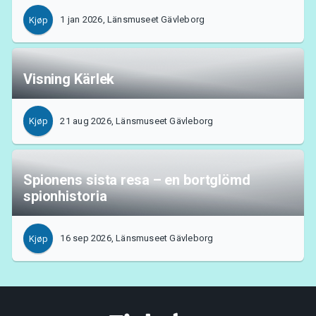
1 jan 2026, Länsmuseet Gävleborg
Kjøp
Visning Kärlek
21 aug 2026, Länsmuseet Gävleborg
Kjøp
Spionens sista resa – en bortglömd
spionhistoria
16 sep 2026, Länsmuseet Gävleborg
Kjøp