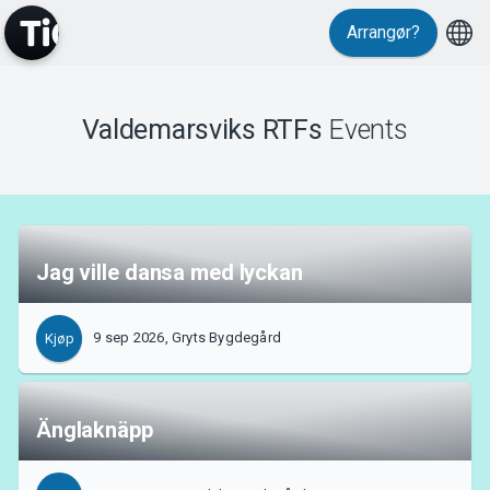
Arrangør?
Valdemarsviks RTFs
Events
MyTickster
Jag ville dansa med lyckan
Support
9 sep 2026, Gryts Bygdegård
Kjøp
Änglaknäpp