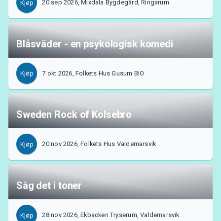
Om Tickster
20 sep 2026, Mixdala Bygdegård, Ringarum
Kjøp
Blåsväder - en psykologisk komedi
7 okt 2026, Folkets Hus Gusum BIO
Kjøp
Sweden Rock of Kolsebro
20 nov 2026, Folkets Hus Valdemarsvik
Kjøp
Säg det i toner
28 nov 2026, Ekbacken Tryserum, Valdemarsvik
Kjøp