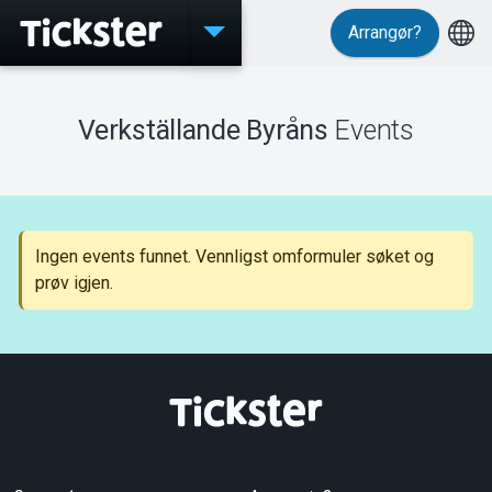
Arrangør?
Events
Verkställande Byråns
Events
MyTickster
Ingen events funnet. Vennligst omformuler søket og
prøv igjen.
Support
Om Tickster