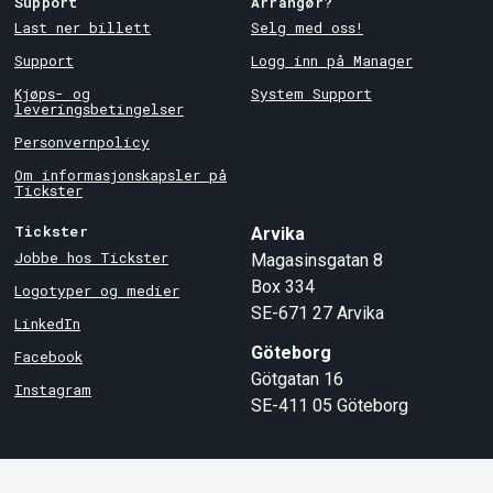
Support
Arrangør?
Last ner billett
Selg med oss!
Support
Logg inn på Manager
Kjøps- og
System Support
leveringsbetingelser
Personvernpolicy
Om informasjonskapsler på
Tickster
Tickster
Arvika
Jobbe hos Tickster
Magasinsgatan 8
Box 334
Logotyper og medier
SE-671 27
Arvika
LinkedIn
Göteborg
Facebook
Götgatan 16
Instagram
SE-411 05
Göteborg