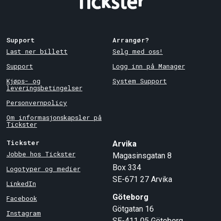
Support
Arrangør?
Last ner billett
Selg med oss!
Support
Logg inn på Manager
Kjøps- og
System Support
leveringsbetingelser
Personvernpolicy
Om informasjonskapsler på
Tickster
Tickster
Arvika
Jobbe hos Tickster
Magasinsgatan 8
Box 334
Logotyper og medier
SE-671 27
Arvika
LinkedIn
Göteborg
Facebook
Götgatan 16
Instagram
SE-411 05
Göteborg