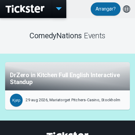
Arrangør?
Events
ComedyNations
Events
MyTickster
DrZero in Kitchen Full English Interactive
Standup
Support
29 aug 2026, Mariatorget Pitchers-Casino, Stockholm
Kjøp
Om Tickster