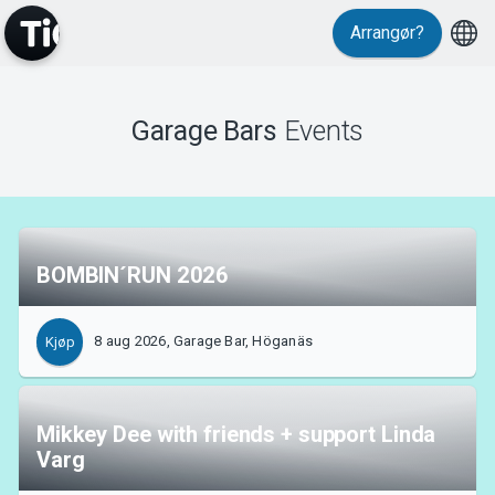
Events
Arrangør?
Garage Bars
Events
MyTickster
BOMBIN´RUN 2026
8 aug 2026, Garage Bar, Höganäs
Kjøp
Mikkey Dee with friends + support Linda
Varg