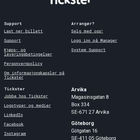
Support
Arrangør?
Last ner billett
Selg med oss!
Support
Logg inn på Manager
Kjøps- og
System Support
leveringsbetingelser
Personvernpolicy
Om informasjonskapsler på
Tickster
Tickster
Arvika
Jobbe hos Tickster
Magasinsgatan 8
Box 334
Logotyper og medier
SE-671 27
Arvika
LinkedIn
Göteborg
Facebook
Götgatan 16
Instagram
SE-411 05
Göteborg