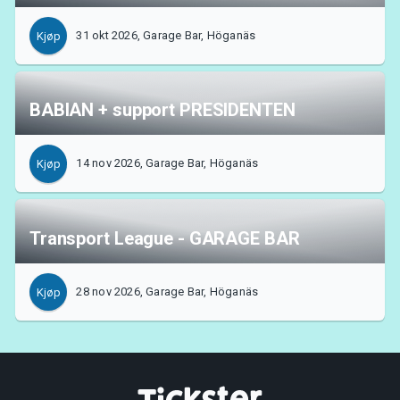
31 okt 2026, Garage Bar, Höganäs
Kjøp
BABIAN + support PRESIDENTEN
14 nov 2026, Garage Bar, Höganäs
Kjøp
Transport League - GARAGE BAR
28 nov 2026, Garage Bar, Höganäs
Kjøp