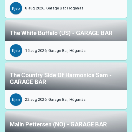
Support
8 aug 2026, Garage Bar, Höganäs
Kjøp
The White Buffalo (US) - GARAGE BAR
15 aug 2026, Garage Bar, Höganäs
Kjøp
Om Tickster
The Country Side Of Harmonica Sam -
GARAGE BAR
22 aug 2026, Garage Bar, Höganäs
Kjøp
Malin Pettersen (NO) - GARAGE BAR