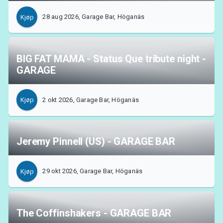
28 aug 2026, Garage Bar, Höganäs
Kjøp
BIG FAT MAMA - Status Que tribute night -
GARAGE
2 okt 2026, Garage Bar, Höganäs
Kjøp
Jeremy Pinnell (US) - GARAGE BAR
29 okt 2026, Garage Bar, Höganäs
Kjøp
The Coffinshakers - GARAGE BAR