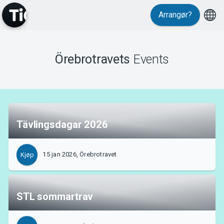
Arrangør?
MyTickster
Örebrotravets
Events
Support
Tävlingsdagar 2026
15 jan 2026, Örebrotravet
Kjøp
Om Tickster
STL sommartrav