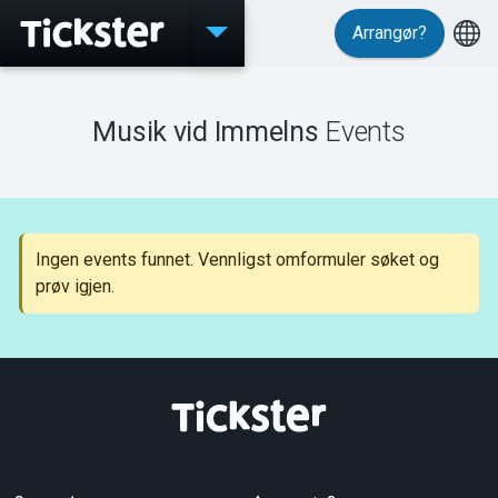
Arrangør?
Events
Musik vid Immelns
Events
MyTickster
Ingen events funnet. Vennligst omformuler søket og
prøv igjen.
Support
Om Tickster