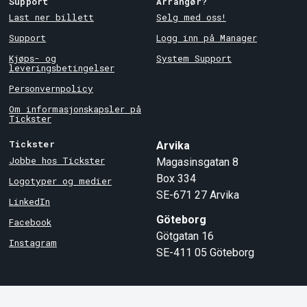
Support
Arrangør?
Last ner billett
Selg med oss!
Support
Logg inn på Manager
Kjøps- og
System Support
leveringsbetingelser
Personvernpolicy
Om informasjonskapsler på
Tickster
Tickster
Arvika
Jobbe hos Tickster
Magasinsgatan 8
Box 334
Logotyper og medier
SE-671 27
Arvika
LinkedIn
Göteborg
Facebook
Götgatan 16
Instagram
SE-411 05
Göteborg