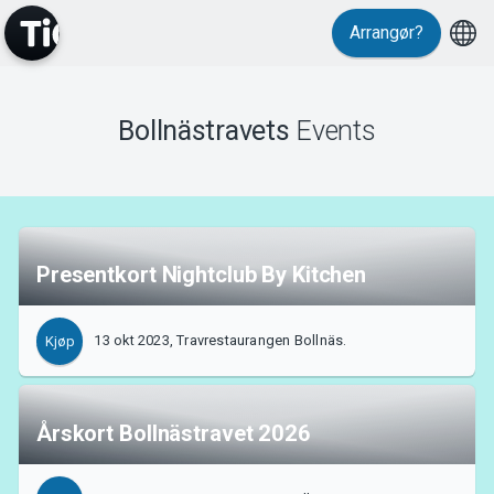
Arrangør?
Bollnästravets
Events
MyTickster
Presentkort Nightclub By Kitchen
Support
13 okt 2023, Travrestaurangen Bollnäs.
Kjøp
Årskort Bollnästravet 2026