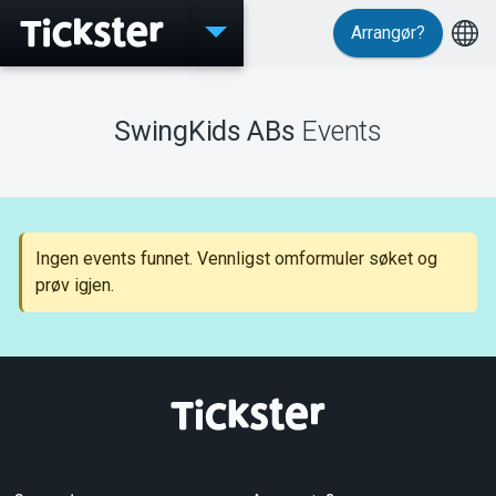
Arrangør?
Events
SwingKids ABs
Events
MyTickster
Ingen events funnet. Vennligst omformuler søket og
prøv igjen.
Support
Om Tickster