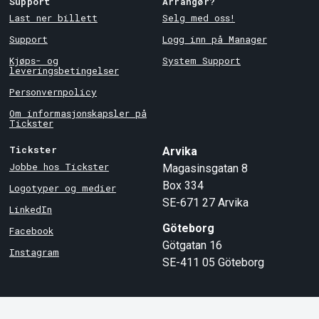
Support
Arrangør?
Last ner billett
Selg med oss!
Support
Logg inn på Manager
Kjøps- og
System Support
leveringsbetingelser
Personvernpolicy
Om informasjonskapsler på
Tickster
Tickster
Arvika
Jobbe hos Tickster
Magasinsgatan 8
Box 334
Logotyper og medier
SE-671 27
Arvika
LinkedIn
Göteborg
Facebook
Götgatan 16
Instagram
SE-411 05
Göteborg