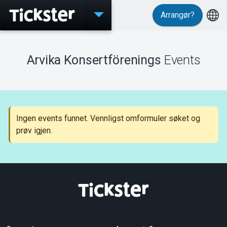
Arrangør?
Events
Arvika Konsertförenings
Events
MyTickster
Ingen events funnet. Vennligst omformuler søket og
prøv igjen.
Support
Om Tickster