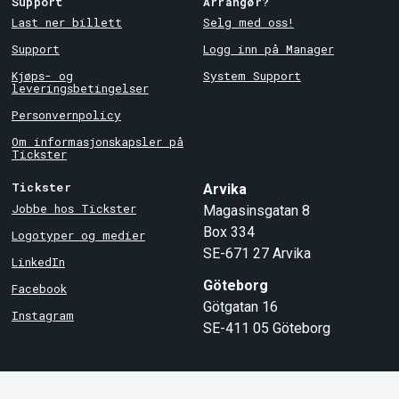
Support
Arrangør?
Last ner billett
Selg med oss!
Support
Logg inn på Manager
Kjøps- og
System Support
leveringsbetingelser
Personvernpolicy
Om informasjonskapsler på
Tickster
Tickster
Arvika
Jobbe hos Tickster
Magasinsgatan 8
Box 334
Logotyper og medier
SE-671 27
Arvika
LinkedIn
Göteborg
Facebook
Götgatan 16
Instagram
SE-411 05
Göteborg