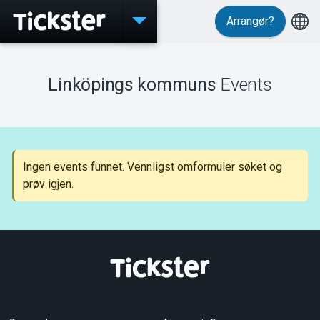
Arrangør?
Events
Linköpings kommuns
Events
MyTickster
Ingen events funnet. Vennligst omformuler søket og
prøv igjen.
Support
Om Tickster