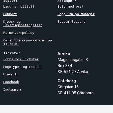
Support
Arrangør?
Last ner billett
Selg med oss!
Support
Logg inn på Manager
Kjøps- og
System Support
leveringsbetingelser
Personvernpolicy
Om informasjonskapsler på
Tickster
Tickster
Arvika
Jobbe hos Tickster
Magasinsgatan 8
Box 334
Logotyper og medier
SE-671 27
Arvika
LinkedIn
Göteborg
Facebook
Götgatan 16
Instagram
SE-411 05
Göteborg