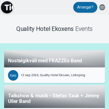
Arrangør?
MyTickster
Quality Hotel Ekoxens
Events
Support
Nostalgikväll med FRAZZEs Band
12 sep 2026, Quality Hotel Ekoxen, Linköping
Kjøp
Om Tickster
Talkshow & musik - Stefan Sauk + Jimmy
Uller Band