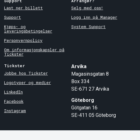
Support
Arrangør?
Last ner billett
Selg med oss!
Support
Logg inn på Manager
Kjøps- og
System Support
leveringsbetingelser
Personvernpolicy
Om informasjonskapsler på
Tickster
Tickster
Arvika
Jobbe hos Tickster
Magasinsgatan 8
Box 334
Logotyper og medier
SE-671 27
Arvika
LinkedIn
Göteborg
Facebook
Götgatan 16
Instagram
SE-411 05
Göteborg