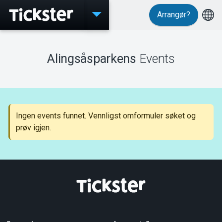
Arrangør?
Events
Alingsåsparkens
Events
MyTickster
Ingen events funnet. Vennligst omformuler søket og
prøv igjen.
Support
Om Tickster