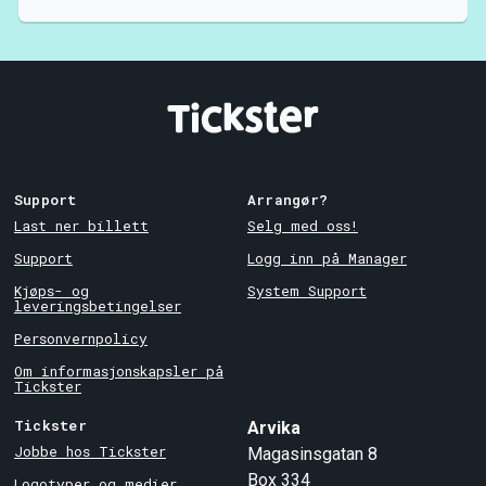
Support
Arrangør?
Last ner billett
Selg med oss!
Support
Logg inn på Manager
Kjøps- og
System Support
leveringsbetingelser
Personvernpolicy
Om informasjonskapsler på
Tickster
Tickster
Arvika
Jobbe hos Tickster
Magasinsgatan 8
Box 334
Logotyper og medier