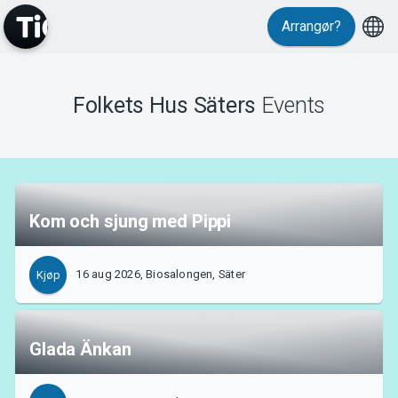
Arrangør?
Folkets Hus Säters
Events
MyTickster
Kom och sjung med Pippi
Support
16 aug 2026, Biosalongen, Säter
Kjøp
Glada Änkan