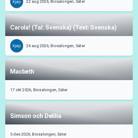
Om Tickster
22 aug 2026, Biosalongen, Säter
Kjøp
Carola! (Tal: Svenska) (Text: Svenska)
26 aug 2026, Biosalongen, Säter
Kjøp
Macbeth
17 okt 2026, Biosalongen, Säter
Simson och Delilia
5 des 2026, Biosalongen, Säter