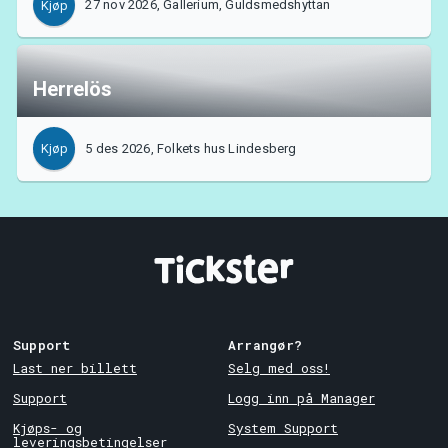
27 nov 2026, Gallerium, Guldsmedshyttan
Kjøp
Herrelös
5 des 2026, Folkets hus Lindesberg
Kjøp
Support
Arrangør?
Last ner billett
Selg med oss!
Support
Logg inn på Manager
Kjøps- og
System Support
leveringsbetingelser