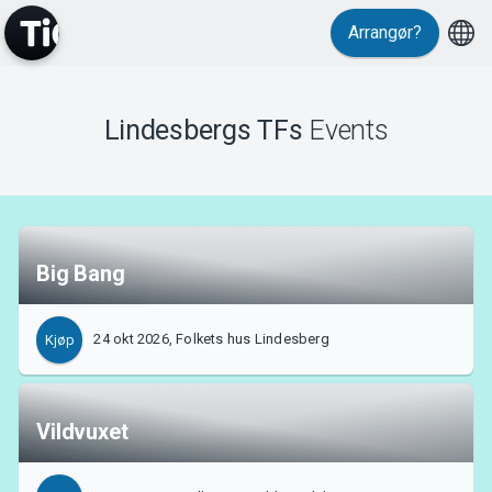
Arrangør?
MyTickster
Lindesbergs TFs
Events
Support
Big Bang
24 okt 2026, Folkets hus Lindesberg
Kjøp
Om Tickster
Vildvuxet