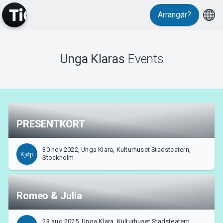
Arrangør?
Events
Unga Klaras
Events
PRESENTKORT
30 nov 2022, Unga Klara, Kulturhuset Stadsteatern,
Kjøp
MyTickster
Stockholm
Romeo & Julia
23 aug 2025, Unga Klara, Kulturhuset Stadsteatern,