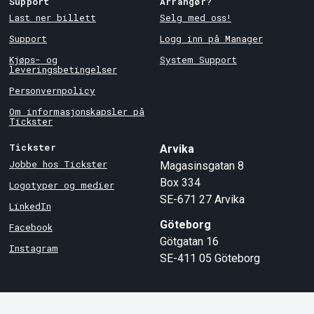
Support
Arrangør?
Last ner billett
Selg med oss!
Support
Logg inn på Manager
Kjøps- og
System Support
leveringsbetingelser
Personvernpolicy
Om informasjonskapsler på
Tickster
Tickster
Arvika
Jobbe hos Tickster
Magasinsgatan 8
Box 334
Logotyper og medier
SE-671 27
Arvika
LinkedIn
Göteborg
Facebook
Götgatan 16
Instagram
SE-411 05
Göteborg