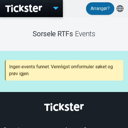
Arrangør?
Events
Sorsele RTFs
Events
MyTickster
Ingen events funnet. Vennligst omformuler søket og
prøv igjen.
Support
Om Tickster