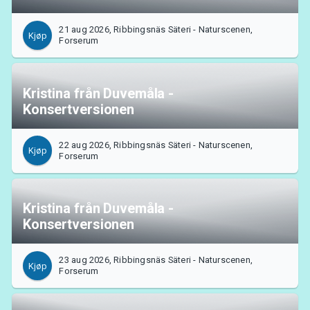
Support
21 aug 2026, Ribbingsnäs Säteri - Naturscenen,
Kjøp
Forserum
Kristina från Duvemåla -
Konsertversionen
Om Tickster
22 aug 2026, Ribbingsnäs Säteri - Naturscenen,
Kjøp
Forserum
Kristina från Duvemåla -
Konsertversionen
23 aug 2026, Ribbingsnäs Säteri - Naturscenen,
Kjøp
Forserum