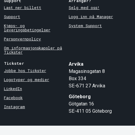
Support
Arrangør?
Last ner billett
Selg med oss!
Support
Logg inn på Manager
Kjøps- og
System Support
leveringsbetingelser
Personvernpolicy
Om informasjonskapsler på
Tickster
Tickster
Arvika
Jobbe hos Tickster
Magasinsgatan 8
Box 334
Logotyper og medier
SE-671 27
Arvika
LinkedIn
Göteborg
Facebook
Götgatan 16
Instagram
SE-411 05
Göteborg