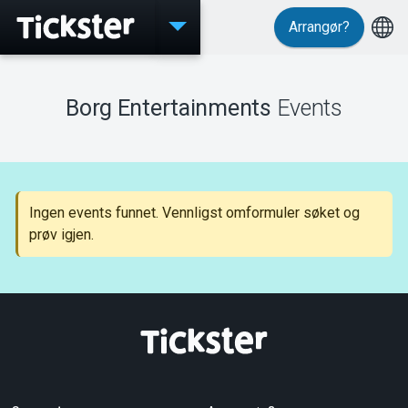
Arrangør?
Events
Borg Entertainments
Events
MyTickster
Ingen events funnet. Vennligst omformuler søket og
prøv igjen.
Support
Om Tickster