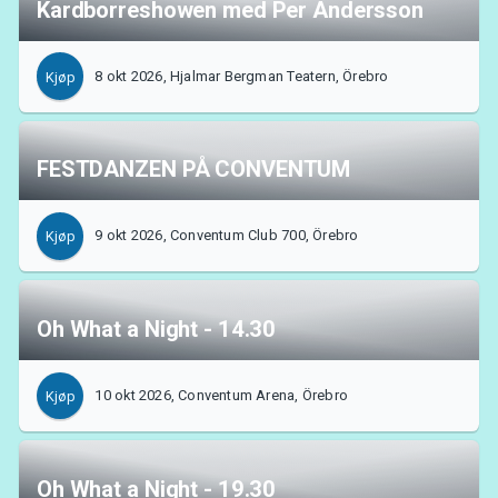
Kardborreshowen med Per Andersson
8 okt 2026, Hjalmar Bergman Teatern, Örebro
Kjøp
FESTDANZEN PÅ CONVENTUM
9 okt 2026, Conventum Club 700, Örebro
Kjøp
Oh What a Night - 14.30
10 okt 2026, Conventum Arena, Örebro
Kjøp
Oh What a Night - 19.30