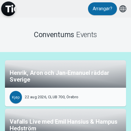
Arrangør?
Events
Conventums
Events
Henrik, Aron och Jan-Emanuel räddar
Sverige
22 aug 2026, CLUB 700, Örebro
Kjøp
Vafalls Live med Emil Hansius & Hampus
Hedström