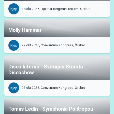
18 okt 2026, Hjalmar Bergman Teatern, Örebro
Kjøp
Molly Hammar
22 okt 2026, Conventum Kongress, Örebro
Kjøp
Disco Inferno - Sveriges Största
Discoshow
23 okt 2026, Conventum Kongress, Örebro
Kjøp
Tomas Ledin - Symphonia Politropou