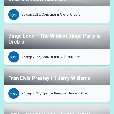
25 sep 2026, Conventum Arena, Örebro
Kjøp
Bingo Loco – The Wildest Bingo Party in
Örebro
26 sep 2026, Conventum Club 700, Örebro
Kjøp
Från Elvis Presley till Jerry Williams
26 sep 2026, Hjalmar Bergman Teatern, Örebro
Kjøp
Om Tickster