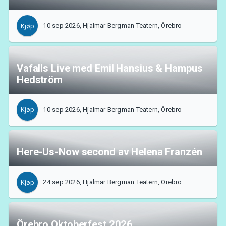
MyTickster
10 sep 2026, Hjalmar Bergman Teatern, Örebro
Kjøp
Vafalls Live med Emil Hansius & Hampus
Hedström
10 sep 2026, Hjalmar Bergman Teatern, Örebro
Kjøp
Here-Us-Now second av Helena Franzén
24 sep 2026, Hjalmar Bergman Teatern, Örebro
Kjøp
Support
Örebro Oktoberfest 2026